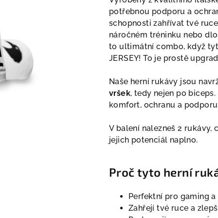
potřebnou podporu a ochranu,
schopnosti zahřívat tvé ruce 
náročném tréninku nebo dlo
to ultimátní combo, když t
JERSEY! To je prostě upgrad
Naše herní rukávy jsou navr
vršek
, tedy nejen po biceps
komfort, ochranu a podporu 
V balení nalezneš 2 rukávy, 
jejich potenciál naplno.
Proč tyto herní ruk
Perfektní pro gaming a
Zahřejí tvé ruce a zlepš