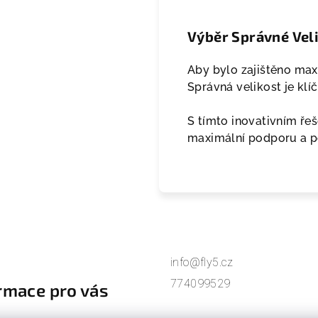
Výběr Správné Vel
Aby bylo zajištěno max
Správná velikost je klí
S tímto inovativním řeš
maximální podporu a po
info@fly5.cz
774099529
rmace pro vás