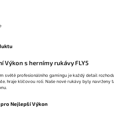
e
duktu
ní Výkon s hernímy rukávy FLY5
 světě profesionálního gamingu je každý detail rozhodu
te, hraje klíčovou roli. Naše nové rukávy byly navrženy 
onu.
 pro Nejlepší Výkon