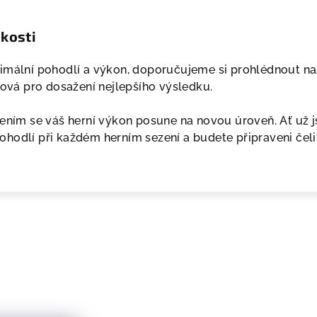
ikosti
imální pohodlí a výkon, doporučujeme si prohlédnout na
čová pro dosažení nejlepšího výsledku.
ením se váš herní výkon posune na novou úroveň. Ať už jst
hodlí při každém herním sezení a budete připraveni čelit