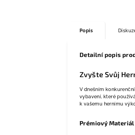
Popis
Diskuz
Detailní popis pro
Zvyšte Svůj Her
V dnešním konkurenčním
vybavení, které používá
k vašemu hernímu výk
Prémiový Materiál