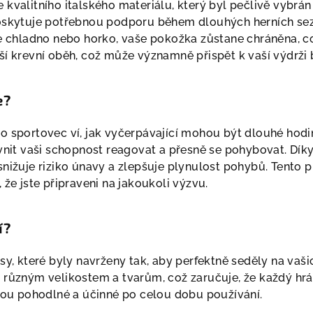
 kvalitního italského materiálu, který byl pečlivě vybr
oskytuje potřebnou podporu během dlouhých herních sezení
je chladno nebo horko, vaše pokožka zůstane chráněna, c
ší krevní oběh, což může významně přispět k vaší výdrži
e?
o sportovec ví, jak vyčerpávající mohou být dlouhé hodin
ivnit vaši schopnost reagovat a přesně se pohybovat. Dík
nižuje riziko únavy a zlepšuje plynulost pohybů. Tento p
 že jste připraveni na jakoukoli výzvu.
í?
sy, které byly navrženy tak, aby perfektně seděly na vaš
různým velikostem a tvarům, což zaručuje, že každý hráč n
udou pohodlné a účinné po celou dobu používání.