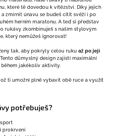
 které tě dovedou k vítězství. Díky jejich
a zmírnit únavu se budeš cítit svěží i po
uhém herním maratonu. A teď si představ
yto rukávy zkombinuješ s naším stylovým
e, který nemůžeš ignorovat!
ženy tak, aby pokryly celou ruku
až po její
. Tento důmyslný design zajistí maximální
během jakékoliv aktivity.
což ti umožní plně vybavit obě ruce a využít
ávy potřebuješ?
 sport
í prokrvení