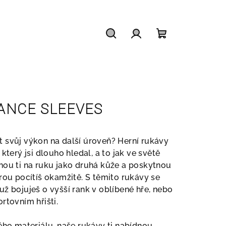
Hledat
Přihlášení
Nákupní
košík
ANCE SLEEVES
 svůj výkon na další úroveň? Herní rukávy
který jsi dlouho hledal, a to jak ve světě
nou ti na ruku jako druhá kůže a poskytnou
rou pocítíš okamžitě. S těmito rukávy se
ž bojuješ o vyšší rank v oblíbené hře, nebo
rtovním hřišti.
ého materiálu, naše rukávy ti nabídnou