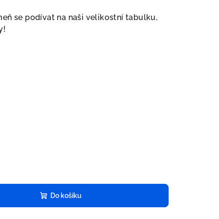
 se podívat na naši velikostní tabulku,
y!
Do košíku