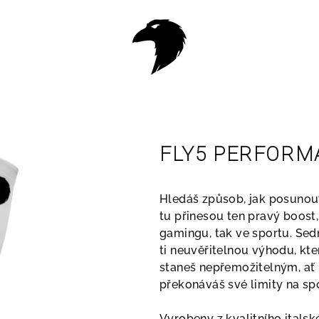
FLY5 PERFORM
Hledáš způsob, jak posunout
tu přinesou ten pravý boost, 
gamingu, tak ve sportu. Sed
ti neuvěřitelnou výhodu, kte
staneš nepřemožitelným, ať u
překonáváš své limity na spo
Vyrobeny z kvalitního italsk