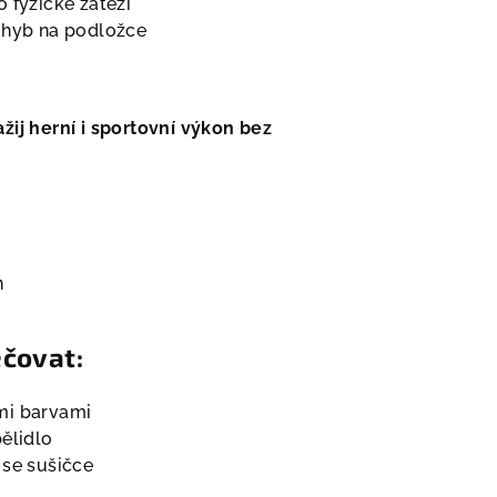
 fyzické zátěži
ohyb na podložce
žij herní i sportovní výkon bez
n
ečovat:
mi barvami
ělidlo
 se sušičce