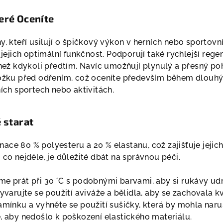
eré Oceníte
y, kteří usilují o špičkový výkon v herních nebo sportovní
e jejich optimální funkčnost. Podporují také rychlejší reg
 než kdykoli předtím. Navíc umožňují plynulý a přesný po
kožku před odřením, což oceníte především během dlouhý
ních sportech nebo aktivitách.
 starat
ce 80 % polyesteru a 20 % elastanu, což zajišťuje jejich
 co nejdéle, je důležité dbát na správnou péči.
me prát při 30 °C s podobnými barvami, aby si rukávy udr
Vyvarujte se použití aviváže a bělidla, aby se zachovala kv
amínku a vyhněte se použití sušičky, která by mohla naruš
e, aby nedošlo k poškození elastického materiálu.