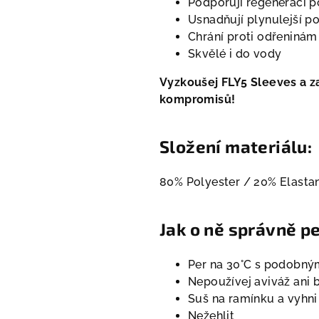
Podporují regeneraci po
Usnadňují plynulejší p
Chrání proti odřeninám
Skvělé i do vody
Vyzkoušej FLY5 Sleeves a za
kompromisů!
Složení materiálu:
80% Polyester / 20% Elasta
Jak o ně správně p
Per na 30°C s podobný
Nepoužívej aviváž ani b
Suš na ramínku a vyhni
Nežehlit