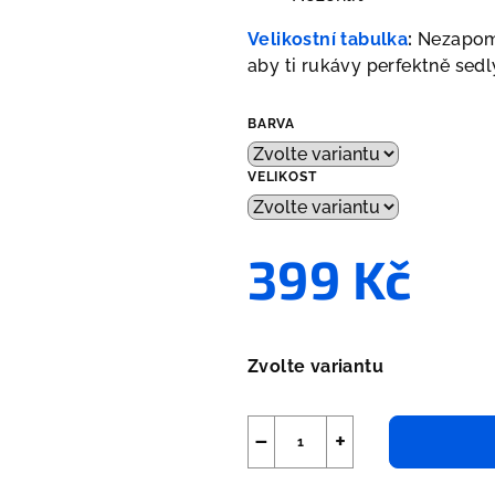
Velikostní tabulka
:
Nezapomeň
aby ti rukávy perfektně sedl
BARVA
VELIKOST
399 Kč
Měrná
cena:
Zvolte variantu
−
+